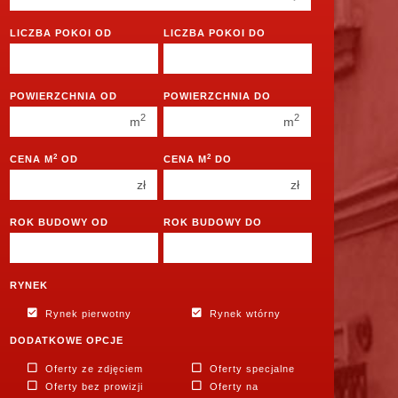
350 000 zł
350 000 zł
400 000 zł
400 000 zł
LICZBA POKOI OD
LICZBA POKOI DO
450 000 zł
450 000 zł
1 pokój
1 pokój
POWIERZCHNIA OD
POWIERZCHNIA DO
2 pokoje
2 pokoje
2
2
m
m
3 pokoje
3 pokoje
2
2
CENA M
OD
CENA M
DO
4 pokoje
4 pokoje
zł
zł
5 pokoi
5 pokoi
6 pokoi
6 pokoi
ROK BUDOWY OD
ROK BUDOWY DO
RYNEK
Rynek pierwotny
Rynek wtórny
DODATKOWE OPCJE
Oferty ze zdjęciem
Oferty specjalne
Oferty bez prowizji
Oferty na