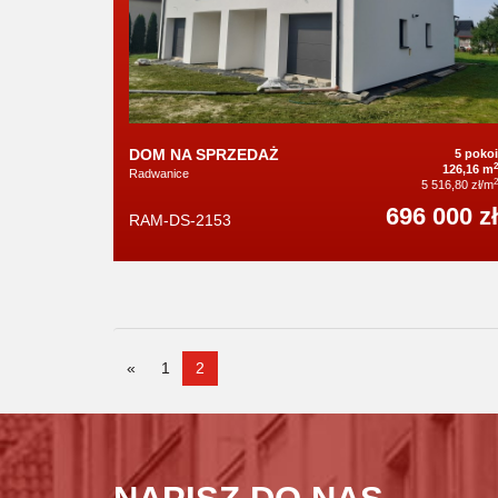
DOM NA SPRZEDAŻ
5 pokoi
2
126,16 m
Radwanice
2
5 516,80 zł/m
696 000 zł
RAM-DS-2153
«
1
2