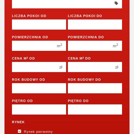
350 000 zł
350 000 zł
400 000 zł
400 000 zł
LICZBA POKOI OD
LICZBA POKOI DO
450 000 zł
450 000 zł
1 pokój
1 pokój
POWIERZCHNIA OD
POWIERZCHNIA DO
2 pokoje
2 pokoje
2
2
m
m
3 pokoje
3 pokoje
2
2
CENA M
OD
CENA M
DO
4 pokoje
4 pokoje
zł
zł
5 pokoi
5 pokoi
6 pokoi
6 pokoi
ROK BUDOWY OD
ROK BUDOWY DO
PIĘTRO OD
PIĘTRO DO
RYNEK
Rynek pierwotny