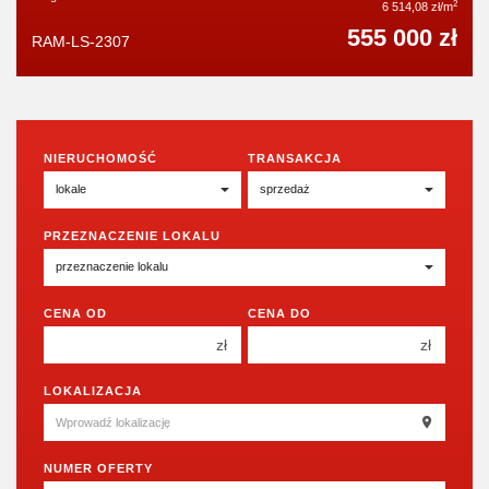
2
6 514,08 zł/m
555 000 zł
RAM-LS-2307
NIERUCHOMOŚĆ
TRANSAKCJA
PRZEZNACZENIE LOKALU
CENA OD
CENA DO
zł
zł
150 000 zł
150 000 zł
LOKALIZACJA
200 000 zł
200 000 zł
250 000 zł
250 000 zł
NUMER OFERTY
300 000 zł
300 000 zł