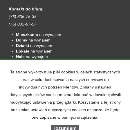
Kontakt do biura:
(76) 835-75-35
(76) 835-67-57
Mieszkania
na wynajem
Domy
na wynajem
Działki
na wynajem
Lokale
na wynajem
Hale
na wynajem
Obiekty
na wynajem
Mieszkania
na sprzedaż
Ta strona wykorzystuje pliki cookies w celach statystycznych
Domy
na sprzedaż
oraz w celu dostosowania naszych serwisów do
Działki
na sprzedaż
indywidualnych potrzeb klientów. Zmiany ustawień
Lokale
na sprzedaż
Hale
na sprzedaż
dotyczących plików cookie można dokonać w dowolnej chwili
Obiekty
na sprzedaż
modyfikując ustawienia przeglądarki. Korzystanie z tej strony
bez zmian ustawień dotyczących cookies oznacza, że będą
one zapisane w pamięci urządzenia.
Ram Nieruchomości
2026
Program dla biur nieruchomości
rozumiem
Galactica Virgo