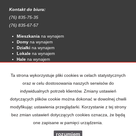
Kontakt do biura:
(76) 835-75-35
(76) 835-67-57
Mieszkania
na wynajem
Domy
na wynajem
Działki
na wynajem
Lokale
na wynajem
Hale
na wynajem
Obiekty
na wynajem
Mieszkania
na sprzedaż
Ta strona wykorzystuje pliki cookies w celach statystycznych
Domy
na sprzedaż
oraz w celu dostosowania naszych serwisów do
Działki
na sprzedaż
indywidualnych potrzeb klientów. Zmiany ustawień
Lokale
na sprzedaż
Hale
na sprzedaż
dotyczących plików cookie można dokonać w dowolnej chwili
Obiekty
na sprzedaż
modyfikując ustawienia przeglądarki. Korzystanie z tej strony
bez zmian ustawień dotyczących cookies oznacza, że będą
one zapisane w pamięci urządzenia.
Ram Nieruchomości
2026
Program dla biur nieruchomości
rozumiem
Galactica Virgo