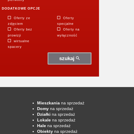
DODATKOWE OPCJE
Oferty ze
Oferty
zdjęciem
specjalne
Oferty bez
Oferty na
prowizji
wyłączność
wirtualne
spacery
szukaj
Mieszkania
na sprzedaż
Domy
na sprzedaż
Działki
na sprzedaż
Lokale
na sprzedaż
Hale
na sprzedaż
Obiekty
na sprzedaż