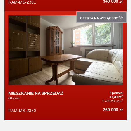
340 000 zł
RAM-MS-2361
OFERTA NA WYŁĄCZNOŚĆ
MIESZKANIE NA SPRZEDAŻ
3 pokoje
2
47,40 m
Głogów
2
5 485,23 zł/m
260 000 zł
RAM-MS-2370