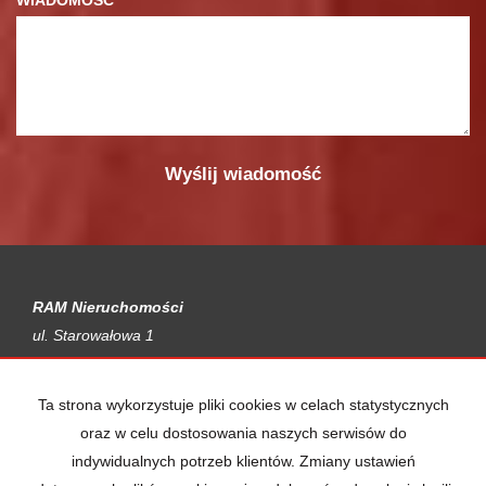
WIADOMOŚĆ
RAM Nieruchomości
ul. Starowałowa 1
67-200 Głogów
Ta strona wykorzystuje pliki cookies w celach statystycznych
Kontakt do biura:
oraz w celu dostosowania naszych serwisów do
(76) 835-75-35
indywidualnych potrzeb klientów. Zmiany ustawień
(76) 835-67-57