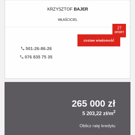
KRZYSZTOF
BAJER
WŁAŚCICIEL
27
OFERT
zostaw wiadomość
501-26-86-26
076 835 75 35
265 000 zł
2
5 203,22 zł/m
Oblicz ratę kredytu