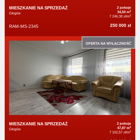
MIESZKANIE NA SPRZEDAŻ
2 pokoje
2
34,50 m
Głogów
2
7 246,38 zł/m
250 000 zł
RAM-MS-2345
OFERTA NA WYŁĄCZNOŚĆ
MIESZKANIE NA SPRZEDAŻ
2 pokoje
2
47,87 m
Głogów
2
7 102,57 zł/m