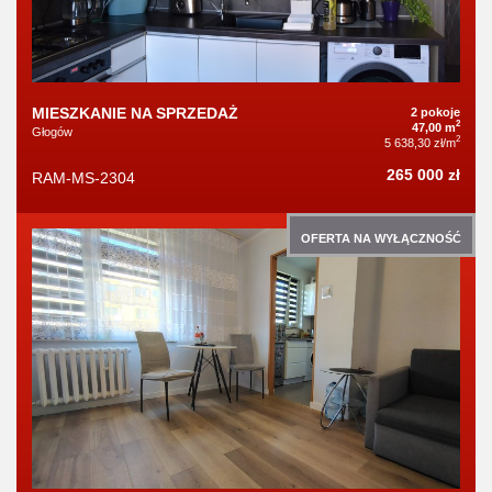
MIESZKANIE NA SPRZEDAŻ
2 pokoje
2
47,00 m
Głogów
2
5 638,30 zł/m
265 000 zł
RAM-MS-2304
OFERTA NA WYŁĄCZNOŚĆ