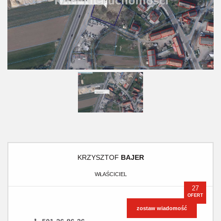
KRZYSZTOF
BAJER
WŁAŚCICIEL
27
OFERT
zostaw wiadomość